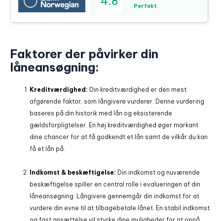
4.8
Perfekt
Faktorer der påvirker din
låneansøgning:
Kreditværdighed:
Din kreditværdighed er den mest
afgørende faktor, som långivere vurderer. Denne vurdering
baseres på din historik med lån og eksisterende
gældsforpligtelser. En høj kreditværdighed øger markant
dine chancer for at få godkendt et lån samt de vilkår du kan
få et lån på.
Indkomst & beskæftigelse:
Din indkomst og nuværende
beskæftigelse spiller en central rolle i evalueringen af din
låneansøgning. Långivere gennemgår din indkomst for at
vurdere din evne til at tilbagebetale lånet. En stabil indkomst
og fast ansættelse vil styrke dine muligheder for at opnå