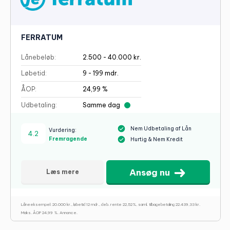
FERRATUM
Lånebeløb:
2.500 - 40.000 kr.
Løbetid:
9 - 199 mdr.
ÅOP:
24,99 %
Udbetaling:
Samme dag
Nem Udbetaling af Lån
Vurdering:
4.2
Fremragende
Hurtig & Nem Kredit
Ansøg nu
Læs mere
Låneeksempel: 20.000 kr., løbetid 12 mdr., deb. rente 22,52%, saml. tilbagebetaling 22.439,33 kr.
Maks. ÅOP 24,99 %. Annonce.