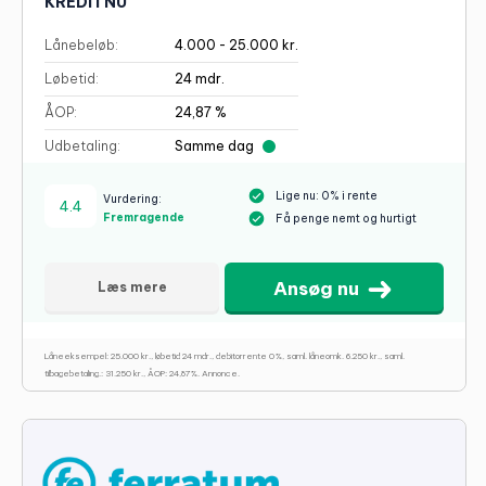
KREDITNU
Lånebeløb:
4.000 - 25.000 kr.
Løbetid:
24 mdr.
ÅOP:
24,87 %
Udbetaling:
Samme dag
Lige nu: 0% i rente
Vurdering:
4.4
Fremragende
Få penge nemt og hurtigt
Ansøg nu
Læs mere
Låneeksempel: 25.000 kr., løbetid 24 mdr., debitorrente 0%, saml. låneomk. 6.250 kr., saml.
tilbagebetaling.: 31.250 kr., ÅOP: 24,87%. Annonce.