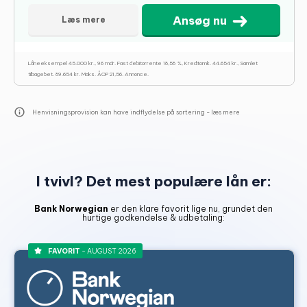
Ansøg nu
Læs mere
Låneeksempel 45.000 kr., 96 mdr. Fast debitorrente 18,58 %, Kreditomk. 44.654 kr., Samlet
tilbagebet. 89.654 kr. Maks. ÅOP 21,56. Annonce.
Henvisningsprovision kan have indflydelse på sortering -
læs mere
I tvivl? Det mest populære lån er:
Bank Norwegian
er den klare favorit lige nu, grundet den
hurtige godkendelse & udbetaling:
FAVORIT
- AUGUST 2026