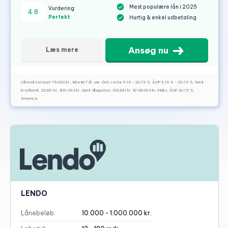
Mest populære lån i 2025
Vurdering:
4.8
Perfekt
Hurtig & enkel udbetaling
Ansøg nu
Læs mere
Låneeksempel: 75.000 kr., løbetid 7 år, var. deb. rente 9,15 - 20,73 %. ÅOP 9,15 % - 20,73 %. Saml.
kreditomk. 25.691 kr. til 61.093 kr. Saml. tilbagebet. 100.691 kr. til 136.093 kr. Maks. ÅOP 20,73 %.
Annonce.
LENDO
Lånebeløb:
10.000 - 1.000.000 kr.