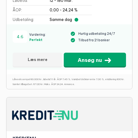
Løbetid:
12 - 180 mdr.
ÅOP:
0,00 - 24,24 %
Udbetaling:
Samme dag
Hurtig udbetaling 24/7
Vurdering:
4.6
Perfekt
Tilbud fra 21 banker
Ansøg nu
Læs mere
Låneeksempel 60.000 kr., løbetid 11 år. ÅOP 7,45 %. Variabel debitorrente 7,00 %, etablering 600 kr.
Samlet tilbagebet. 87.120 kr. Maks. ÅOP 24,24. Annonce.