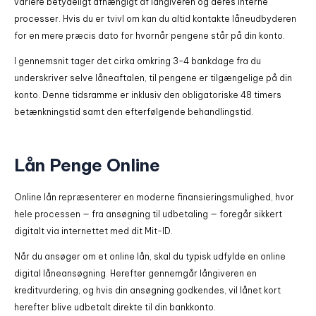
variere betydeligt afhængigt af långiveren og deres interne
processer. Hvis du er tvivl om kan du altid kontakte låneudbyderen
for en mere præcis dato for hvornår pengene står på din konto.
I gennemsnit tager det cirka omkring 3-4 bankdage fra du
underskriver selve låneaftalen, til pengene er tilgængelige på din
konto. Denne tidsramme er inklusiv den obligatoriske 48 timers
betænkningstid samt den efterfølgende behandlingstid.
Lån Penge Online
Online lån repræsenterer en moderne finansieringsmulighed, hvor
hele processen — fra ansøgning til udbetaling — foregår sikkert
digitalt via internettet med dit Mit-ID.
Når du ansøger om et online lån, skal du typisk udfylde en online
digital låneansøgning. Herefter gennemgår långiveren en
kreditvurdering, og hvis din ansøgning godkendes, vil lånet kort
herefter blive udbetalt direkte til din bankkonto.