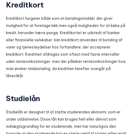
Kreditkort
Kreditkort fungerer både som et betalingsmiddel, der giver
mulighed for at foretage køb men også muligheden for at købe på
kredit, herunder hæve penge. Kreditkortet er udstedt af banker
eller finansielle selskaber, kan kreditkort anvendes til betaling af
varer og tjenesteydelser hos forhandlere, der accepterer
kreditkort. Kreditten afdrages som oftest med faste intervaller
uden renteomkostninger, men der påløber renteomkostninger hvis
man ønsker ratebetaling, da kreditten herefter overgår på
lånevilkår.
Studielån
Studielån er designet til at støtte studerendes økonomi, som er
under uddannelse. Disse lån kan bruges helt eller delvist som
indtægtsgrundlag for en studerende, men har naturligvis den
bagside at den studerende har en større gæld til staten efter endt