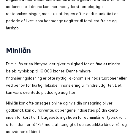
uddannelse. Lånene kommer med yderst fordelagtige
renteomkostninger, men skal afdrages efter endt studietid i en
periode af livet, som har mange udgifter til familiestiftelse og
huskøb.
Minilån
Et minilån er en låntype, der giver mulighed for at låne et mindre
beløb, typisk op til 10.000 kroner. Denne mindre
finansieringsløsning er ofte nyttig i økonomiske nødsituationer eller
ved behov for hurtig fleksibel finansiering til mindre udgifter. Det
kan være uventede pludselige udgifter.
Minilån kan ofte ansøges online og hvis din ansøgning bliver
godkendt, kan du forvente, at pengene indsættes på din konto
inden for kort tid. Tilbagebetalingstiden for et minilån er typisk kort,
ofte inden for få 1-24 mdr., afhængigt af de specifikke lånevilkår og
udbyderen af lånet.