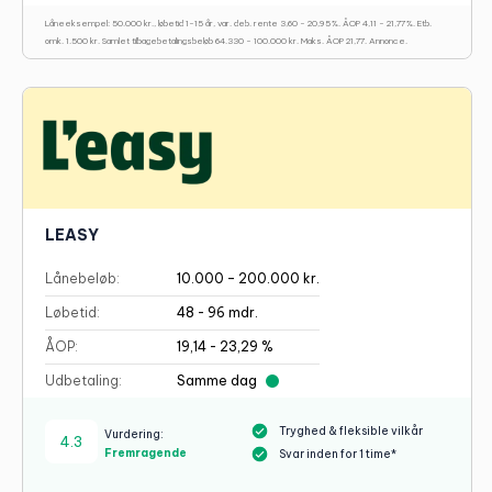
Låneeksempel: 50.000 kr., løbetid 1-15 år, var. deb. rente 3,60 - 20,95%. ÅOP 4,11 - 21,77%. Etb.
omk. 1.500 kr. Samlet tilbagebetalingsbeløb 64.330 - 100.000 kr. Maks. ÅOP 21,77. Annonce.
LEASY
Lånebeløb:
10.000 – 200.000 kr.
Løbetid:
48 - 96 mdr.
ÅOP:
19,14 - 23,29 %
Udbetaling:
Samme dag
Tryghed & fleksible vilkår
Vurdering:
4.3
Fremragende
Svar inden for 1 time*