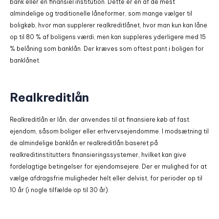
bank eller en finansiel institution. Dette er en af de mest
almindelige og traditionelle låneformer, som mange vælger til
boligkøb, hvor man supplerer realkreditlånet, hvor man kun kan låne
op til 80 % af boligens værdi, men kan suppleres yderligere med 15
% belåning som banklån. Der kræves som oftest pant i boligen for
banklånet.
Realkreditlån
Realkreditlån er lån, der anvendes til at finansiere køb af fast
ejendom, såsom boliger eller erhvervsejendomme. I modsætning til
de almindelige banklån er realkreditlån baseret på
realkreditinstitutters finansieringssystemer, hvilket kan give
fordelagtige betingelser for ejendomsejere. Der er mulighed for at
vælge afdragsfrie muligheder helt eller delvist, for perioder op til
10 år (i nogle tilfælde op til 30 år).