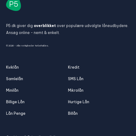
P5
P5.dk giver dig
overblikket
over populære udvalgte låneudbydere.
Ansøg online - nemt & enkelt.
© 2026 - Alle rettigheder forbeholdes.
Kviklån
Kredit
Samlelån
SMS Lån
Minilån
Mikrolån
Billige Lån
Hurtige Lån
Lån Penge
Billån