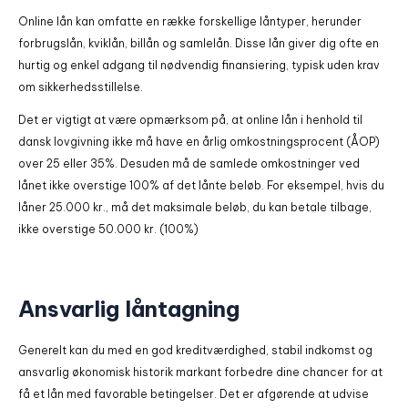
Online lån kan omfatte en række forskellige låntyper, herunder
forbrugslån, kviklån, billån og samlelån. Disse lån giver dig ofte en
hurtig og enkel adgang til nødvendig finansiering, typisk uden krav
om sikkerhedsstillelse.
Det er vigtigt at være opmærksom på, at online lån i henhold til
dansk lovgivning ikke må have en årlig omkostningsprocent (ÅOP)
over 25 eller 35%. Desuden må de samlede omkostninger ved
lånet ikke overstige 100% af det lånte beløb. For eksempel, hvis du
låner 25.000 kr., må det maksimale beløb, du kan betale tilbage,
ikke overstige 50.000 kr. (100%)
Ansvarlig låntagning
Generelt kan du med en god kreditværdighed, stabil indkomst og
ansvarlig økonomisk historik markant forbedre dine chancer for at
få et lån med favorable betingelser. Det er afgørende at udvise